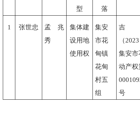
型
落
1
张世忠
孟兆
集体建
集安
吉
秀
设用地
市花
（
202
使用权
甸镇
集安市
花甸
动产权
村五
000109
组
号